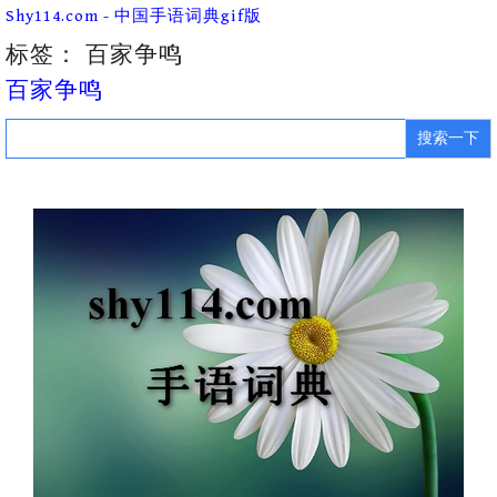
Skip
Shy114.com - 中国手语词典gif版
to
content
标签：
百家争鸣
百家争鸣
Search
for: