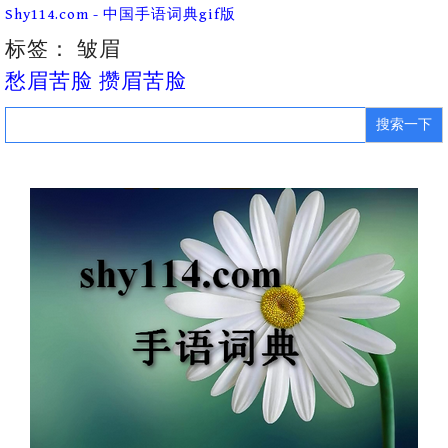
Skip
Shy114.com - 中国手语词典gif版
to
content
标签：
皱眉
愁眉苦脸 攒眉苦脸
Search
for: