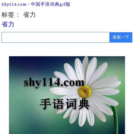
Skip
Shy114.com - 中国手语词典gif版
to
content
标签：
省力
省力
Search
for: