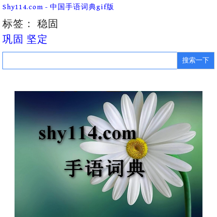
Skip
Shy114.com - 中国手语词典gif版
to
content
标签：
稳固
巩固 坚定
Search
for: