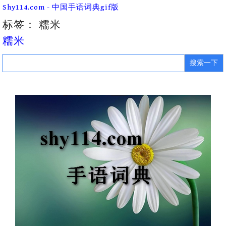
Skip
Shy114.com - 中国手语词典gif版
to
content
标签：
糯米
糯米
Search
for: