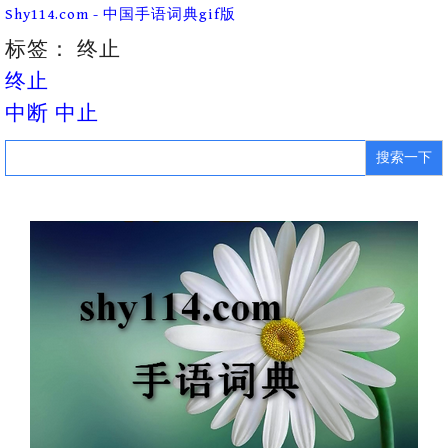
Skip
Shy114.com - 中国手语词典gif版
to
content
标签：
终止
终止
中断 中止
Search
for: