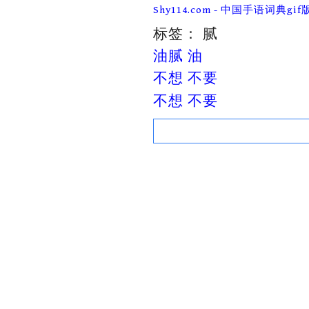
Skip
Shy114.com - 中国手语词典gif
to
content
标签：
腻
油腻 油
不想 不要
不想 不要
Search
for: