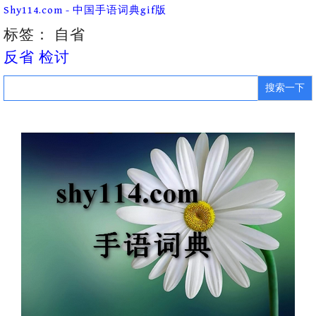
Skip
Shy114.com - 中国手语词典gif版
to
content
标签：
自省
反省 检讨
Search
for: