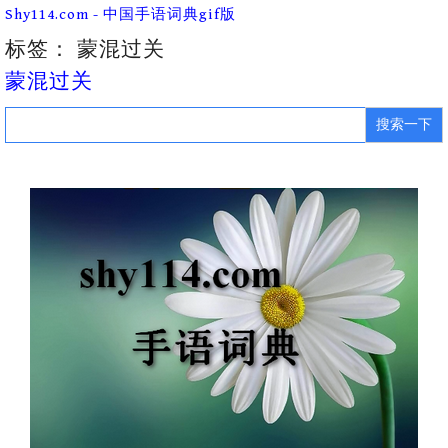
Skip
Shy114.com - 中国手语词典gif版
to
content
标签：
蒙混过关
蒙混过关
Search
for: