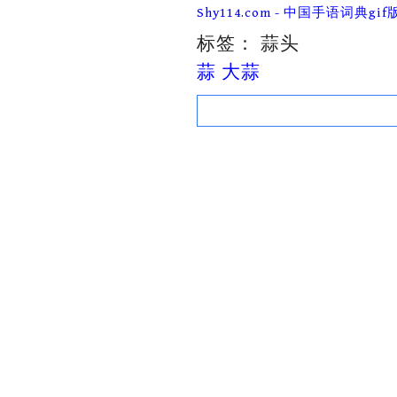
Skip
Shy114.com - 中国手语词典gif
to
content
标签：
蒜头
蒜 大蒜
Search
for: