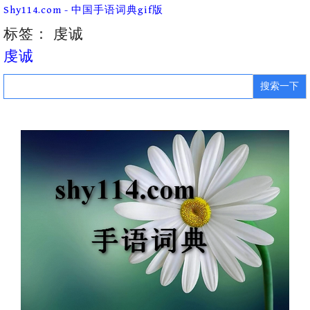
Skip
Shy114.com - 中国手语词典gif版
to
content
标签：
虔诚
虔诚
Search
for: