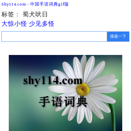
Skip
Shy114.com - 中国手语词典gif版
to
content
标签：
蜀犬吠日
大惊小怪 少见多怪
Search
for: