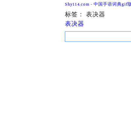
Skip
Shy114.com - 中国手语词典gif
to
content
标签：
表决器
表决器
Search
for: