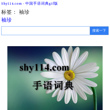
Skip
Shy114.com - 中国手语词典gif版
to
content
标签：
袖珍
袖珍
Search
for: