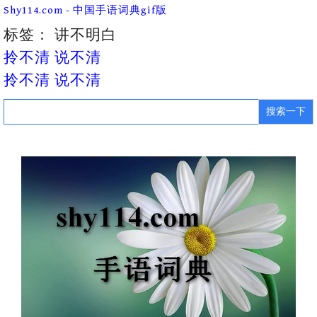
Skip
Shy114.com - 中国手语词典gif版
to
content
标签：
讲不明白
拎不清 说不清
拎不清 说不清
Search
for: