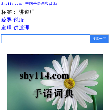
Skip
Shy114.com - 中国手语词典gif版
to
content
标签：
讲道理
疏导 说服
道理 讲道理
Search
for: