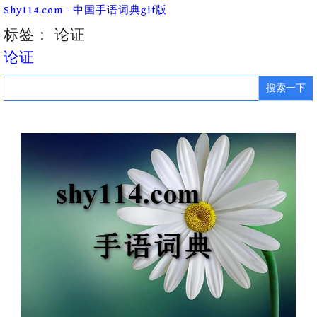
Skip
Shy114.com - 中国手语词典gif版
to
content
标签：
论证
论证
Search
for: