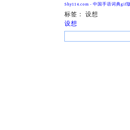
Skip
Shy114.com - 中国手语词典gif
to
content
标签：
设想
设想
Search
for: