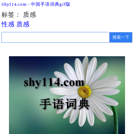
Skip
Shy114.com - 中国手语词典gif版
to
content
标签：
质感
性感 质感
Search
for: