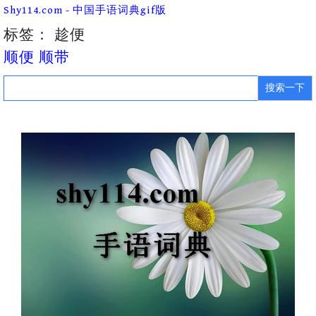
Skip
Shy114.com - 中国手语词典gif版
to
content
标签：
趁便
顺便 顺带
Search
for: