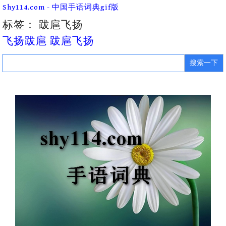
Skip
Shy114.com - 中国手语词典gif版
to
content
标签：
跋扈飞扬
飞扬跋扈 跋扈飞扬
Search
for: