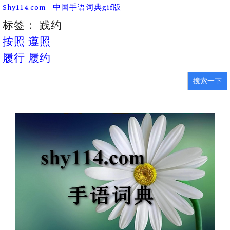
Skip
Shy114.com - 中国手语词典gif版
to
content
标签：
践约
按照 遵照
履行 履约
Search
for: