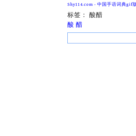
Skip
Shy114.com - 中国手语词典gif
to
content
标签：
酸醋
酸 醋
Search
for: