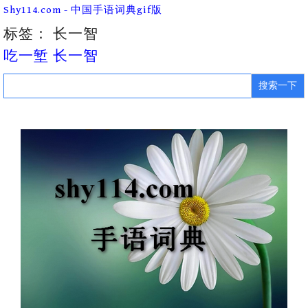
Skip
Shy114.com - 中国手语词典gif版
to
content
标签：
长一智
吃一堑 长一智
Search
for: