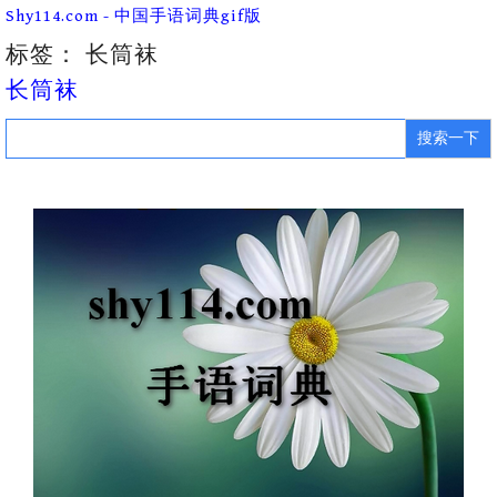
Skip
Shy114.com - 中国手语词典gif版
to
content
标签：
长筒袜
长筒袜
Search
for: