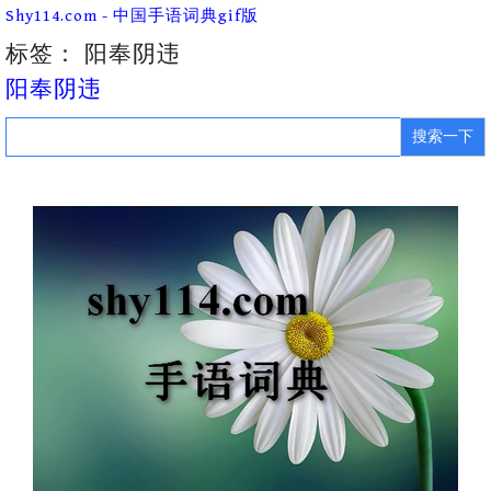
Skip
Shy114.com - 中国手语词典gif版
to
content
标签：
阳奉阴违
阳奉阴违
Search
for: