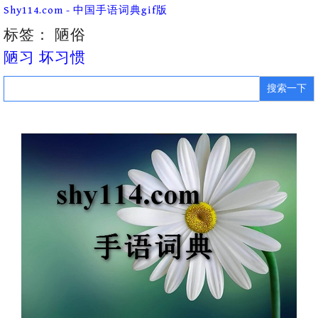
Skip
Shy114.com - 中国手语词典gif版
to
content
标签：
陋俗
陋习 坏习惯
Search
for: