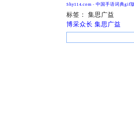
Skip
Shy114.com - 中国手语词典gif
to
content
标签：
集思广益
博采众长 集思广益
Search
for: