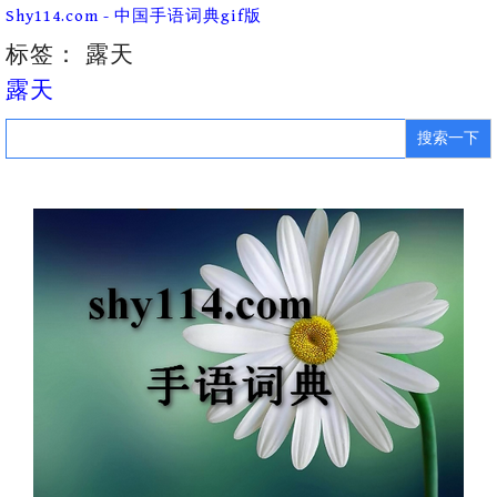
Skip
Shy114.com - 中国手语词典gif版
to
content
标签：
露天
露天
Search
for: