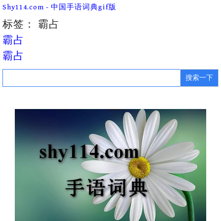
Skip
Shy114.com - 中国手语词典gif版
to
content
标签：
霸占
霸占
霸占
Search
for: