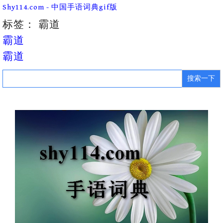
Skip
Shy114.com - 中国手语词典gif版
to
content
标签：
霸道
霸道
霸道
Search
for: